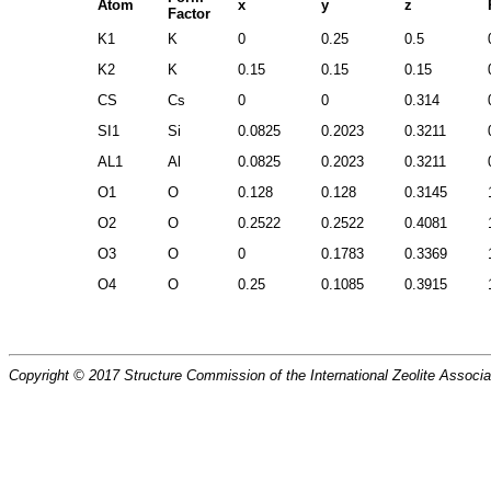
Atom
x
y
z
Factor
K1
K
0
0.25
0.5
K2
K
0.15
0.15
0.15
CS
Cs
0
0
0.314
SI1
Si
0.0825
0.2023
0.3211
AL1
Al
0.0825
0.2023
0.3211
O1
O
0.128
0.128
0.3145
O2
O
0.2522
0.2522
0.4081
O3
O
0
0.1783
0.3369
O4
O
0.25
0.1085
0.3915
Copyright © 2017 Structure Commission of the International Zeolite Associat